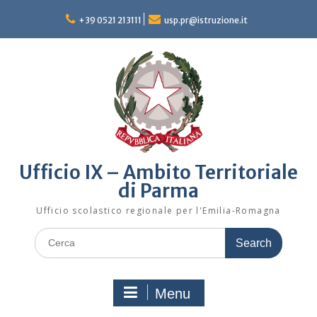
Skip
to
+39 0521 213111
usp.pr@istruzione.it
content
Ufficio IX – Ambito Territoriale
di Parma
Ufficio scolastico regionale per l'Emilia-Romagna
Search
for:
Menu