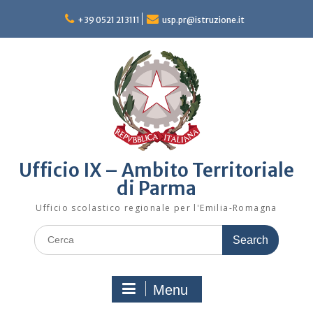
Skip
to
+39 0521 213111
usp.pr@istruzione.it
content
Ufficio IX – Ambito Territoriale
di Parma
Ufficio scolastico regionale per l'Emilia-Romagna
Search
for:
Menu