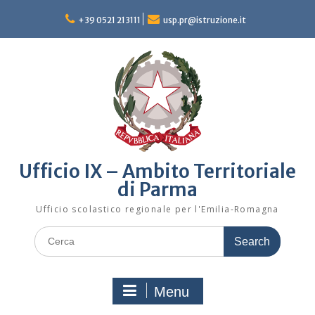
Skip
to
+39 0521 213111
usp.pr@istruzione.it
content
Ufficio IX – Ambito Territoriale
di Parma
Ufficio scolastico regionale per l'Emilia-Romagna
Search
for:
Menu