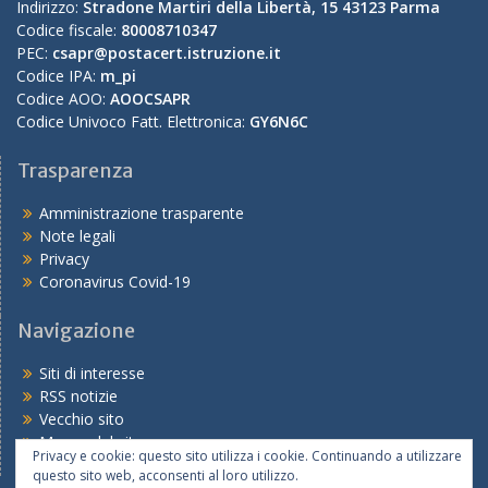
Indirizzo:
Stradone Martiri della Libertà, 15 43123 Parma
Codice fiscale:
80008710347
PEC:
csapr@postacert.istruzione.it
Codice IPA:
m_pi
Codice AOO:
AOOCSAPR
Codice Univoco Fatt. Elettronica:
GY6N6C
Trasparenza
Amministrazione trasparente
Note legali
Privacy
Coronavirus Covid-19
Navigazione
Siti di interesse
RSS notizie
Vecchio sito
Mappa del sito
Privacy e cookie: questo sito utilizza i cookie. Continuando a utilizzare
questo sito web, acconsenti al loro utilizzo.