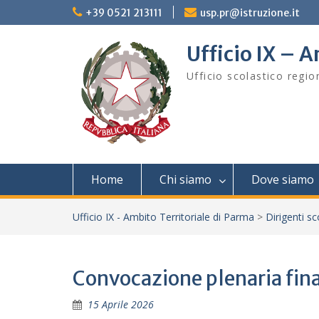
Skip
+39 0521 213111
usp.pr@istruzione.it
to
content
Ufficio IX – A
Ufficio scolastico regi
Home
Chi siamo
Dove siamo
Ufficio IX - Ambito Territoriale di Parma
>
Dirigenti sc
Convocazione plenaria fin
15 Aprile 2026