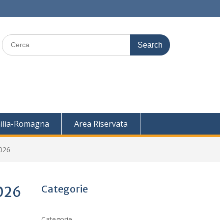
Search
for:
ilia-Romagna
Area Riservata
2026
Categorie
2026
Categorie