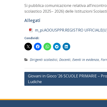
Si pubblica comunicazione relativa all’incontr
scolastico 2025– 2026) delle Istituzioni Scolas
Allegati
m_pi.AOOUSPPR.REGISTRO UFFICIALE(U)
Condividi:
Dirigenti scolastici
,
Docenti
,
Eventi in evidenza
,
For
Navigazione
Giovani in Gioco ’26 SCUOLE PRIMARIE – Pr
Ludiche
articoli