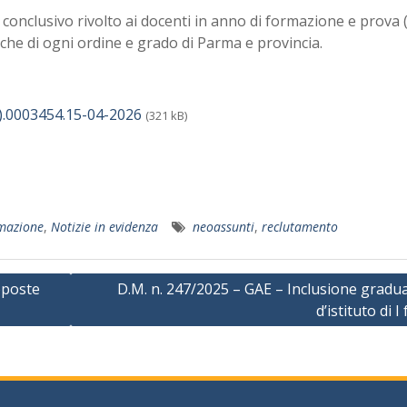
o conclusivo rivolto ai docenti in anno di formazione e prova
tiche di ogni ordine e grado di Parma e provincia.
.0003454.15-04-2026
(321 kB)
mazione
,
Notizie in evidenza
neoassunti
,
reclutamento
oposte
D.M. n. 247/2025 – GAE – Inclusione gradu
d’istituto di I