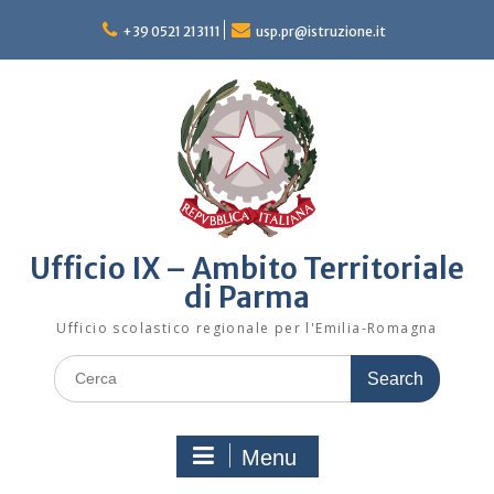
Skip
to
+39 0521 213111
usp.pr@istruzione.it
content
Ufficio IX – Ambito Territoriale
di Parma
Ufficio scolastico regionale per l'Emilia-Romagna
Search
for:
Menu