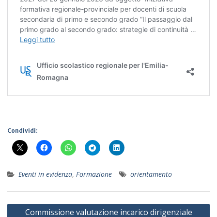
Condividi:
Eventi in evidenza
,
Formazione
orientamento
Navigazione
Commissione valutazione incarico dirigenziale