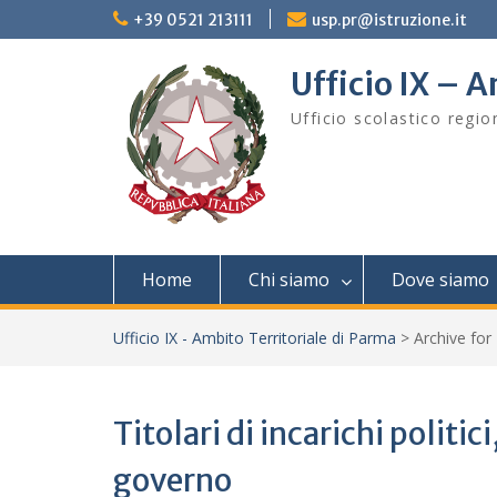
Skip
+39 0521 213111
usp.pr@istruzione.it
to
content
Ufficio IX – A
Ufficio scolastico regi
Home
Chi siamo
Dove siamo
Ufficio IX - Ambito Territoriale di Parma
>
Archive for
Titolari di incarichi politi
governo