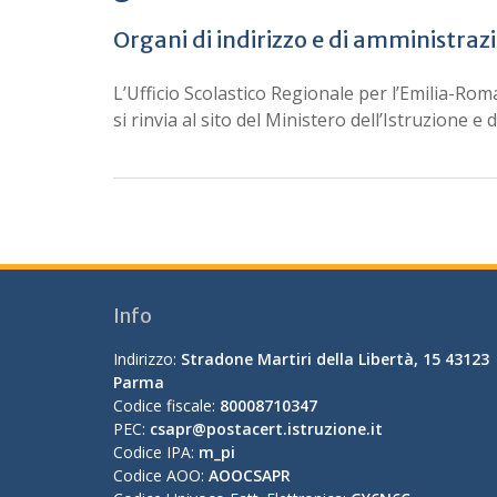
Organi di indirizzo e di amministraz
L’Ufficio Scolastico Regionale per l’Emilia-Ro
si rinvia al sito del Ministero dell’Istruzione e 
Info
Indirizzo:
Stradone Martiri della Libertà, 15 43123
Parma
Codice fiscale:
80008710347
PEC:
csapr@postacert.istruzione.it
Codice IPA:
m_pi
Codice AOO:
AOOCSAPR