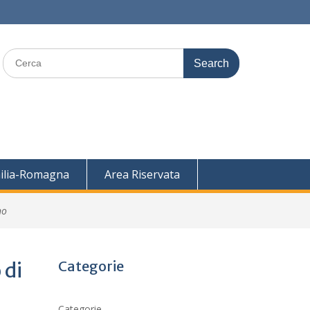
Search
for:
ilia-Romagna
Area Riservata
no
Categorie
 di
Categorie