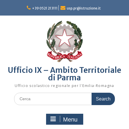
Skip
to
+39 0521 213111
usp.pr@istruzione.it
content
Ufficio IX – Ambito Territoriale
di Parma
Ufficio scolastico regionale per l'Emilia-Romagna
Search
for:
Menu