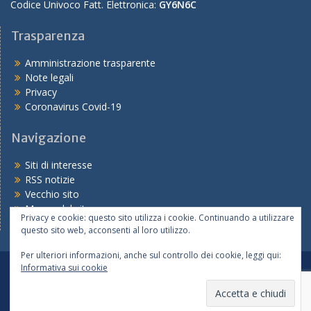
Codice Univoco Fatt. Elettronica:
GY6N6C
Trasparenza
Amministrazione trasparente
Note legali
Privacy
Coronavirus Covid-19
Navigazione
Siti di interesse
RSS notizie
Vecchio sito
Mappa del sito
Privacy e cookie: questo sito utilizza i cookie. Continuando a utilizzare
questo sito web, acconsenti al loro utilizzo.
Per ulteriori informazioni, anche sul controllo dei cookie, leggi qui:
Informativa sui cookie
Tutte le notizie
Le scuole
I servizi
Copyright © 2026
Ufficio IX – Ambito Territoriale di Parma
Realizzato dal Servizio Marconi TSI