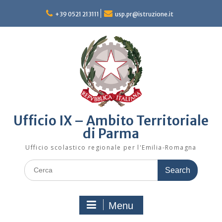
Skip
to
+39 0521 213111
usp.pr@istruzione.it
content
Ufficio IX – Ambito Territoriale
di Parma
Ufficio scolastico regionale per l'Emilia-Romagna
Search
for:
Menu