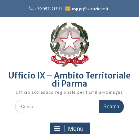
Skip
to
+39 0521 213111
usp.pr@istruzione.it
content
Ufficio IX – Ambito Territoriale
di Parma
Ufficio scolastico regionale per l'Emilia-Romagna
Search
for:
Menu