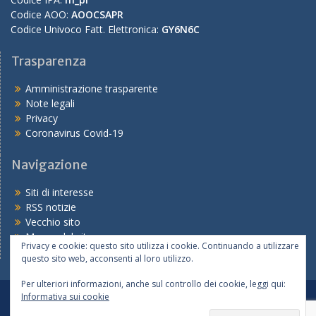
Codice AOO:
AOOCSAPR
Codice Univoco Fatt. Elettronica:
GY6N6C
Trasparenza
Amministrazione trasparente
Note legali
Privacy
Coronavirus Covid-19
Navigazione
Siti di interesse
RSS notizie
Vecchio sito
Mappa del sito
Privacy e cookie: questo sito utilizza i cookie. Continuando a utilizzare
questo sito web, acconsenti al loro utilizzo.
Per ulteriori informazioni, anche sul controllo dei cookie, leggi qui:
Informativa sui cookie
Tutte le notizie
Le scuole
I servizi