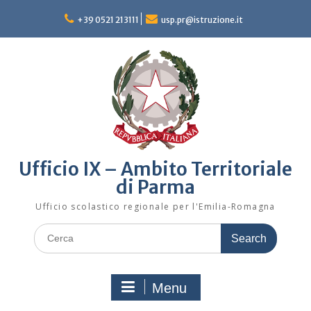
Skip
to
+39 0521 213111
usp.pr@istruzione.it
content
Ufficio IX – Ambito Territoriale
di Parma
Ufficio scolastico regionale per l'Emilia-Romagna
Search
for:
Menu