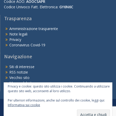
Codice AOO:
AOOCSAPR
Codice Univoco Fatt. Elettronica:
GY6N6C
Trasparenza
Amministrazione trasparente
Note legali
Privacy
Coronavirus Covid-19
Navigazione
Siti di interesse
RSS notizie
Vecchio sito
Mappa del sito
Privacy e cookie: questo sito utilizza i cookie. Continuando a utilizzare
questo sito web, acconsenti al loro utilizzo.
Per ulteriori informazioni, anche sul controllo dei cookie, leggi qui:
Informativa sui cookie
Tutte le notizie
Le scuole
I servizi
Copyright © 2026
Ufficio IX – Ambito Territoriale di Parma