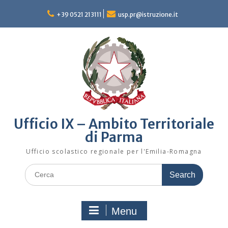
Skip
to
+39 0521 213111
usp.pr@istruzione.it
content
Ufficio IX – Ambito Territoriale
di Parma
Ufficio scolastico regionale per l'Emilia-Romagna
Search
for:
Menu